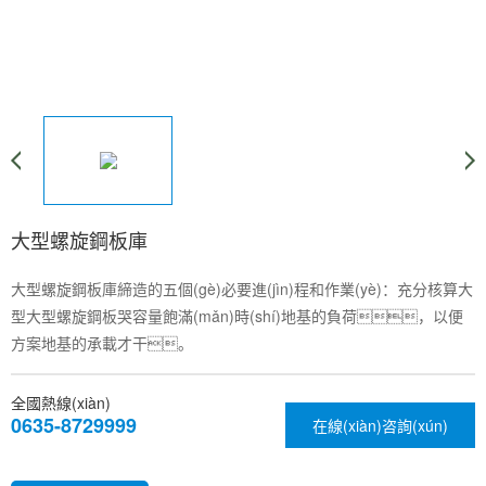
大型螺旋鋼板庫
大型螺旋鋼板庫締造的五個(gè)必要進(jìn)程和作業(yè)：充分核算大
型大型螺旋鋼板哭容量飽滿(mǎn)時(shí)地基的負荷，以便
方案地基的承載才干。
全國熱線(xiàn)
0635-8729999
在線(xiàn)咨詢(xún)