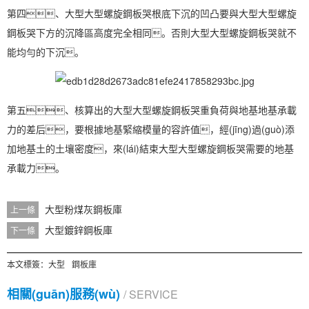
第四、大型大型螺旋鋼板哭根底下沉的凹凸要與大型大型螺旋
鋼板哭下方的沉降區高度完全相同。否則大型大型螺旋鋼板哭就不
能均勻的下沉。
第五、核算出的大型大型螺旋鋼板哭重負荷與地基地基承載
力的差后，要根據地基緊縮模量的容許值，經(jīng)過(guò)添
加地基土的土壤密度，來(lái)結束大型大型螺旋鋼板哭需要的地基
承載力。
大型粉煤灰鋼板庫
上一條
大型鍍鋅鋼板庫
下一條
本文標簽：
大型
鋼板庫
相關(guān)服務(wù)
/ SERVICE