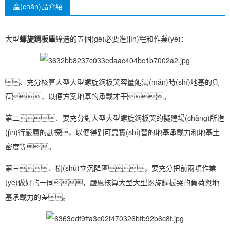
產(chǎn)品介紹
大型
螺旋鋼板庫
締造的五個(gè)必要進(jìn)程和作業(yè)：
、充分核算大型大型螺旋鋼板哭容量飽滿(mǎn)時(shí)地基的負
荷，以便方案地基的承載才干。
第二、要充分對大型大型螺旋鋼板哭的擬建場(chǎng)所進
(jìn)行嚴厲的勘探，以便得到可靠實(shí)習的地基承載力和地基土
密度等。
第三、樹(shù)立沉降區，要充分把前兩項作業
(yè)做好的一同，嚴厲核算大型大型螺旋鋼板哭的負荷與地
基承載力的差。