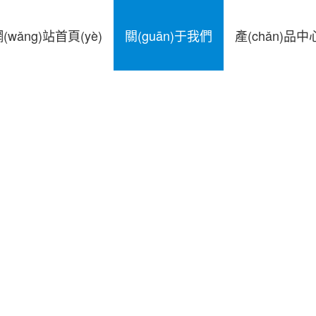
(wǎng)站首頁(yè)
關(guān)于我們
產(chǎn)品中