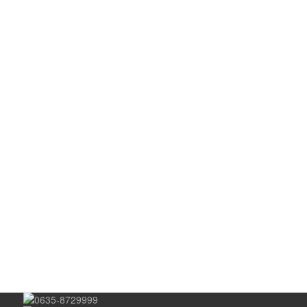
0635-8729999